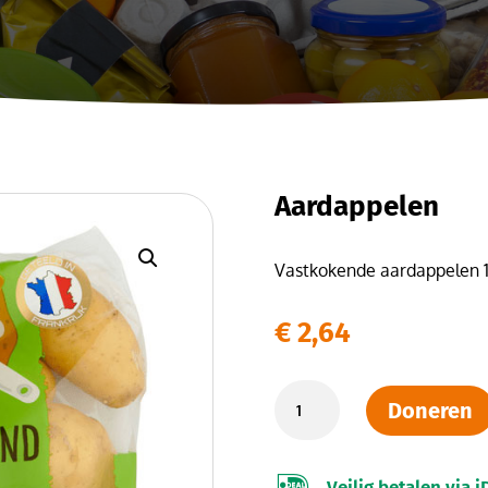
Aardappelen
Vastkokende aardappelen 
€
2,64
Aardappelen
Doneren
aantal

Veilig betalen via i