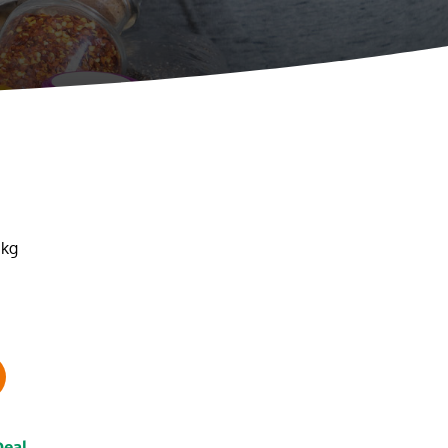
1kg
Deal