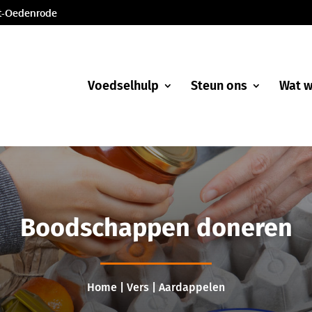
nt-Oedenrode
Voedselhulp
Steun ons
Wat 
Boodschappen doneren
Home
|
Vers
| Aardappelen